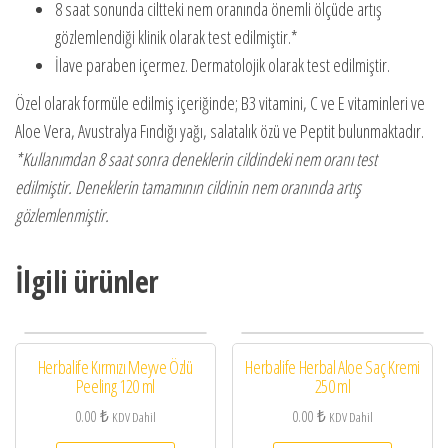
8 saat sonunda ciltteki nem oranında önemli ölçüde artış
gözlemlendiği klinik olarak test edilmiştir.*
İlave paraben içermez. Dermatolojik olarak test edilmiştir.
Özel olarak formüle edilmiş içeriğinde; B3 vitamini, C ve E vitaminleri ve
Aloe Vera, Avustralya Fındığı yağı, salatalık özü ve Peptit bulunmaktadır.
*Kullanımdan 8 saat sonra deneklerin cildindeki nem oranı test
edilmiştir. Deneklerin tamamının cildinin nem oranında artış
gözlemlenmiştir.
İlgili ürünler
Herbalife Kırmızı Meyve Özlü
Herbalife Herbal Aloe Saç Kremi
Peeling 120 ml
250 ml
0.00
₺
0.00
₺
KDV Dahil
KDV Dahil