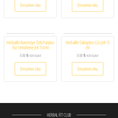
Devamını oku
Devamını oku
Herbalife Narenciye Özlü Parlatıcı
Herbalife Sıkılaştırıcı Göz Jeli 15
Yüz Temizleme Jeli 150 ml
ml
0.00
₺
0.00
₺
KDV Dahil
KDV Dahil
Devamını oku
Devamını oku
HERBAL FIT CLUB