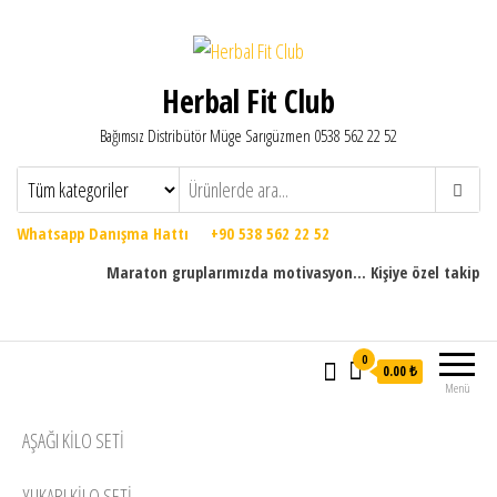
Herbal Fit Club
Bağımsız Distribütör Müge Sarıgüzmen 0538 562 22 52
Whatsapp Danışma Hattı +90 538 562 22 52
Maraton gruplarımızda motivasyon... Kişiye özel takip program
0
0.00 ₺
Menü
AŞAĞI KILO SETI
YUKARI KILO SETI