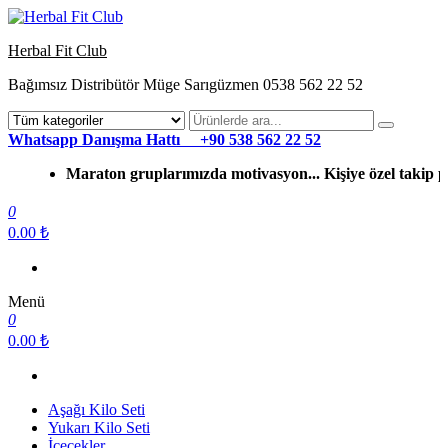
Herbal Fit Club
Bağımsız Distribütör Müge Sarıgüzmen 0538 562 22 52
Whatsapp Danışma Hattı +90 538 562 22 52
Maraton gruplarımızda motivasyon... Kişiye özel takip program
0
0.00 ₺
Menü
0
0.00 ₺
Aşağı Kilo Seti
Yukarı Kilo Seti
İçecekler