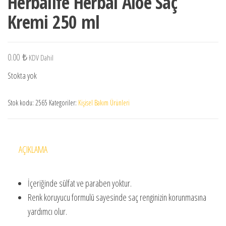
Herbalife Herbal Aloe Saç
Kremi 250 ml
0.00
₺
KDV Dahil
Stokta yok
Stok kodu:
2565
Kategoriler:
Kişisel Bakım Ürünleri
AÇIKLAMA
İçeriğinde sülfat ve paraben yoktur.
Renk koruyucu formulü sayesinde saç renginizin korunmasına
yardımcı olur.