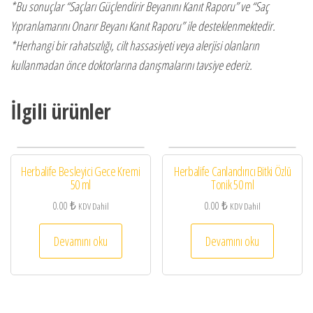
*Bu sonuçlar “Saçları Güçlendirir Beyanını Kanıt Raporu” ve “Saç
Yıpranlamarını Onarır Beyanı Kanıt Raporu” ile desteklenmektedir.
*Herhangi bir rahatsızlığı, cilt hassasiyeti veya alerjisi olanların
kullanmadan önce doktorlarına danışmalarını tavsiye ederiz.
İlgili ürünler
Herbalife Besleyici Gece Kremi
Herbalife Canlandırıcı Bitki Özlü
50 ml
Tonik 50 ml
0.00
₺
0.00
₺
KDV Dahil
KDV Dahil
Devamını oku
Devamını oku