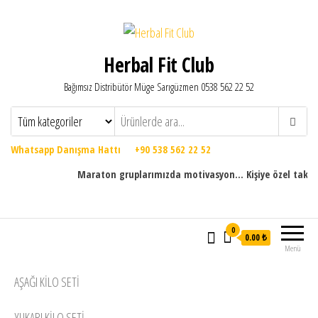
Herbal Fit Club
Bağımsız Distribütör Müge Sarıgüzmen 0538 562 22 52
Whatsapp Danışma Hattı +90 538 562 22 52
Maraton gruplarımızda motivasyon... Kişiye özel takip progr
0
0.00 ₺
Menü
AŞAĞI KILO SETI
YUKARI KILO SETI