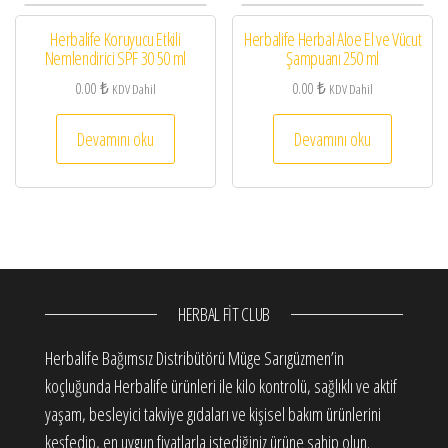
Herbalife Koruyucu Etkili
Herbalife Herbal Aloe El ve Vücut
Nemlendirici SPF 30 50 ml
Şampuanı 250 ml
0.00
₺
0.00
₺
KDV Dahil
KDV Dahil
Devamını oku
Devamını oku
HERBAL FIT CLUB
Herbalife Bağımsız Distribütörü Müge Sarıgüzmen’in
koçluğunda Herbalife ürünleri ile kilo kontrolü, sağlıklı ve aktif
yaşam, besleyici takviye gıdaları ve kişisel bakım ürünlerini
keşfedip, en uygun fiyatlarla istediğiniz ürüne sahip olun.