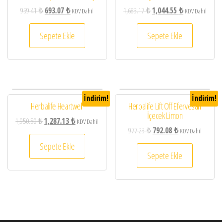
959.41
₺
693.07
₺
1,683.17
₺
1,044.55
₺
KDV Dahil
KDV Dahil
Sepete Ekle
Sepete Ekle
İndirim!
İndirim!
Herbalife Heartwell
Herbalife Lift Off Efervesan
İçecek Limon
1,950.50
₺
1,287.13
₺
KDV Dahil
977.23
₺
792.08
₺
KDV Dahil
Sepete Ekle
Sepete Ekle