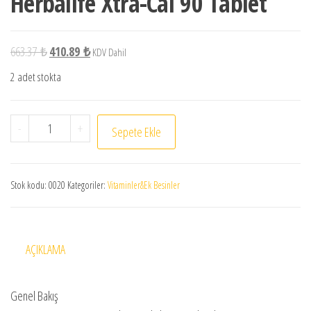
Herbalife Xtra-Cal 90 Tablet
663.37
₺
410.89
₺
KDV Dahil
2 adet stokta
-
+
Sepete Ekle
Stok kodu:
0020
Kategoriler:
Vitaminler&Ek Besinler
AÇIKLAMA
Genel Bakış