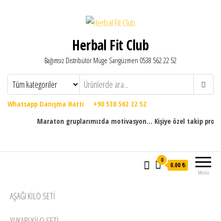
Herbal Fit Club
Bağımsız Distribütör Müge Sarıgüzmen 0538 562 22 52
Whatsapp Danışma Hattı +90 538 562 22 52
Maraton gruplarımızda motivasyon... Kişiye özel takip programları
0
0.00 ₺
Menü
AŞAĞI KILO SETI
YUKARI KILO SETI