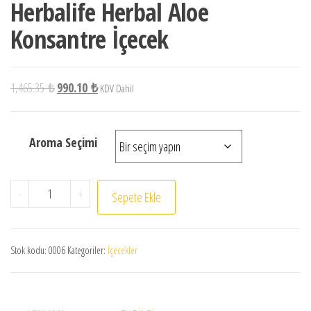
Herbalife Herbal Aloe
Konsantre İçecek
1,465.35
₺
990.10
₺
KDV Dahil
Aroma Seçimi
-
+
Sepete Ekle
Stok kodu:
0006
Kategoriler:
İçecekler