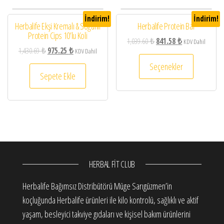
İndirim!
İndirim!
Herbalife Ekşi Kremalı & Soğanlı
Herbalife Protein Bar
Protein Cips 10’lu Koli
1,039.60
₺
841.58
₺
KDV Dahil
1,430.69
₺
975.25
₺
KDV Dahil
Seçenekler
Sepete Ekle
HERBAL FIT CLUB
Herbalife Bağımsız Distribütörü Müge Sarıgüzmen’in
koçluğunda Herbalife ürünleri ile kilo kontrolü, sağlıklı ve aktif
yaşam, besleyici takviye gıdaları ve kişisel bakım ürünlerini