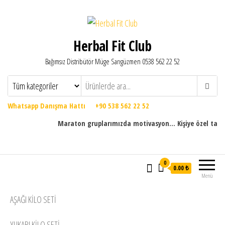
Herbal Fit Club
Bağımsız Distribütör Müge Sarıgüzmen 0538 562 22 52
Whatsapp Danışma Hattı +90 538 562 22 52
Maraton gruplarımızda motivasyon... Kişiye özel takip prog
0
0.00 ₺
Menü
AŞAĞI KILO SETI
YUKARI KILO SETI