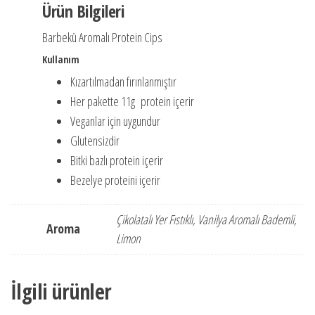
Ürün Bilgileri
Barbekü Aromalı Protein Cips
Kullanım
Kızartılmadan fırınlanmıştır
Her pakette 11g protein içerir
Veganlar için uygundur
Glutensizdir
Bitki bazlı protein içerir
Bezelye proteini içerir
Çikolatalı Yer Fıstıklı, Vanilya Aromalı Bademli,
Aroma
Limon
İlgili ürünler