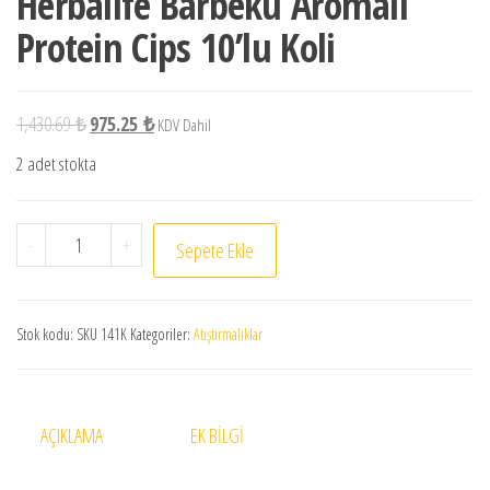
Herbalife Barbekü Aromalı
Protein Cips 10’lu Koli
1,430.69
₺
975.25
₺
KDV Dahil
2 adet stokta
-
+
Sepete Ekle
Stok kodu:
SKU 141K
Kategoriler:
Atıştırmalıklar
AÇIKLAMA
EK BILGI